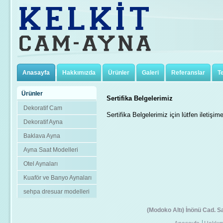
Anasayfa
Hakkımızda
Ürünler
Galeri
Referanslar
T
Ürünler
Sertifika Belgelerimiz
Dekoratif Cam
Sertifika Belgelerimiz için lütfen iletişime
Dekoratif Ayna
Baklava Ayna
Ayna Saat Modelleri
Otel Aynaları
Kuaför ve Banyo Aynaları
sehpa dresuar modelleri
(Modoko Altı) İnönü Cad. 