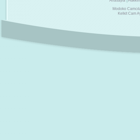
Anasayfa
Hakkı
Modoko Camcıla
Kelkit Cam A